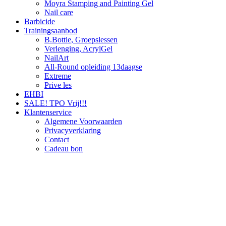
Moyra Stamping and Painting Gel
Nail care
Barbicide
Trainingsaanbod
B.Bottle, Groepslessen
Verlenging, AcrylGel
NailArt
All-Round opleiding 13daagse
Extreme
Prive les
EHBI
SALE! TPO Vrij!!!
Klantenservice
Algemene Voorwaarden
Privacyverklaring
Contact
Cadeau bon