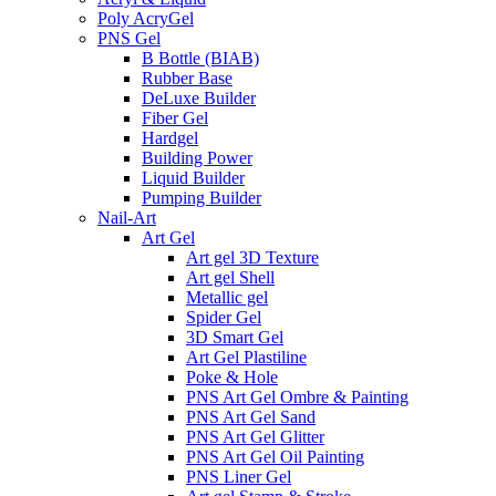
Poly AcryGel
PNS Gel
B Bottle (BIAB)
Rubber Base
DeLuxe Builder
Fiber Gel
Hardgel
Building Power
Liquid Builder
Pumping Builder
Nail-Art
Art Gel
Art gel 3D Texture
Art gel Shell
Metallic gel
Spider Gel
3D Smart Gel
Art Gel Plastiline
Poke & Hole
PNS Art Gel Ombre & Painting
PNS Art Gel Sand
PNS Art Gel Glitter
PNS Art Gel Oil Painting
PNS Liner Gel