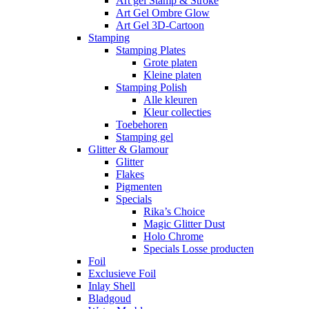
Art gel Stamp & Stroke
Art Gel Ombre Glow
Art Gel 3D-Cartoon
Stamping
Stamping Plates
Grote platen
Kleine platen
Stamping Polish
Alle kleuren
Kleur collecties
Toebehoren
Stamping gel
Glitter & Glamour
Glitter
Flakes
Pigmenten
Specials
Rika’s Choice
Magic Glitter Dust
Holo Chrome
Specials Losse producten
Foil
Exclusieve Foil
Inlay Shell
Bladgoud