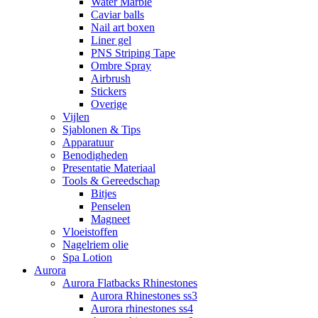
Water Marble
Caviar balls
Nail art boxen
Liner gel
PNS Striping Tape
Ombre Spray
Airbrush
Stickers
Overige
Vijlen
Sjablonen & Tips
Apparatuur
Benodigheden
Presentatie Materiaal
Tools & Gereedschap
Bitjes
Penselen
Magneet
Vloeistoffen
Nagelriem olie
Spa Lotion
Aurora
Aurora Flatbacks Rhinestones
Aurora Rhinestones ss3
Aurora rhinestones ss4