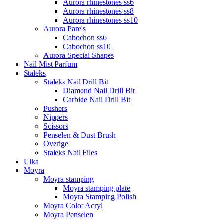
Aurora rhinestones ss6
Aurora rhinestones ss8
Aurora rhinestones ss10
Aurora Parels
Cabochon ss6
Cabochon ss10
Aurora Special Shapes
Nail Mist Parfum
Staleks
Staleks Nail Drill Bit
Diamond Nail Drill Bit
Carbide Nail Drill Bit
Pushers
Nippers
Scissors
Penselen & Dust Brush
Overige
Staleks Nail Files
Ulka
Moyra
Moyra stamping
Moyra stamping plate
Moyra Stamping Polish
Moyra Color Acryl
Moyra Penselen