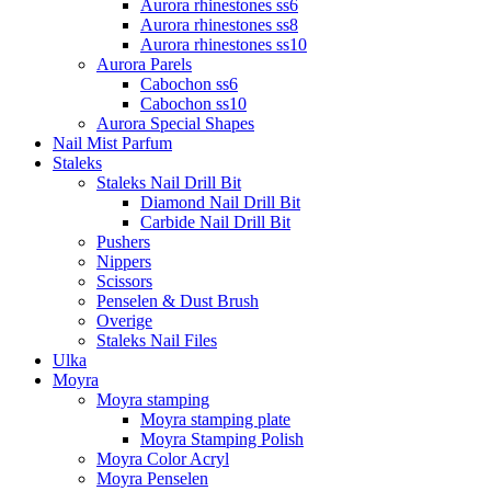
Aurora rhinestones ss6
Aurora rhinestones ss8
Aurora rhinestones ss10
Aurora Parels
Cabochon ss6
Cabochon ss10
Aurora Special Shapes
Nail Mist Parfum
Staleks
Staleks Nail Drill Bit
Diamond Nail Drill Bit
Carbide Nail Drill Bit
Pushers
Nippers
Scissors
Penselen & Dust Brush
Overige
Staleks Nail Files
Ulka
Moyra
Moyra stamping
Moyra stamping plate
Moyra Stamping Polish
Moyra Color Acryl
Moyra Penselen