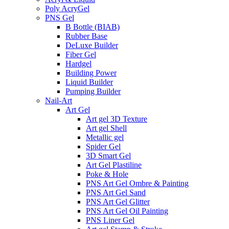
Poly AcryGel
PNS Gel
B Bottle (BIAB)
Rubber Base
DeLuxe Builder
Fiber Gel
Hardgel
Building Power
Liquid Builder
Pumping Builder
Nail-Art
Art Gel
Art gel 3D Texture
Art gel Shell
Metallic gel
Spider Gel
3D Smart Gel
Art Gel Plastiline
Poke & Hole
PNS Art Gel Ombre & Painting
PNS Art Gel Sand
PNS Art Gel Glitter
PNS Art Gel Oil Painting
PNS Liner Gel