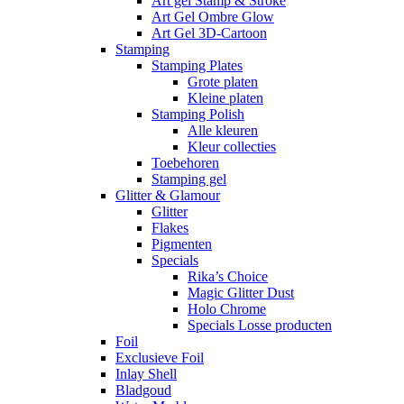
Art gel Stamp & Stroke
Art Gel Ombre Glow
Art Gel 3D-Cartoon
Stamping
Stamping Plates
Grote platen
Kleine platen
Stamping Polish
Alle kleuren
Kleur collecties
Toebehoren
Stamping gel
Glitter & Glamour
Glitter
Flakes
Pigmenten
Specials
Rika’s Choice
Magic Glitter Dust
Holo Chrome
Specials Losse producten
Foil
Exclusieve Foil
Inlay Shell
Bladgoud