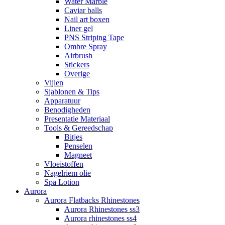
Water Marble
Caviar balls
Nail art boxen
Liner gel
PNS Striping Tape
Ombre Spray
Airbrush
Stickers
Overige
Vijlen
Sjablonen & Tips
Apparatuur
Benodigheden
Presentatie Materiaal
Tools & Gereedschap
Bitjes
Penselen
Magneet
Vloeistoffen
Nagelriem olie
Spa Lotion
Aurora
Aurora Flatbacks Rhinestones
Aurora Rhinestones ss3
Aurora rhinestones ss4