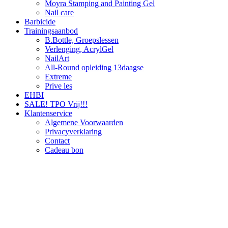
Moyra Stamping and Painting Gel
Nail care
Barbicide
Trainingsaanbod
B.Bottle, Groepslessen
Verlenging, AcrylGel
NailArt
All-Round opleiding 13daagse
Extreme
Prive les
EHBI
SALE! TPO Vrij!!!
Klantenservice
Algemene Voorwaarden
Privacyverklaring
Contact
Cadeau bon