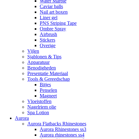
Water Marble
Caviar balls
Nail art boxen
Liner gel
PNS Striping Tape
Ombre Spray
Airbrush
Stickers
Overige
Vijlen
Sjablonen & Tips
Apparatuur
Benodigheden
Presentatie Materiaal
Tools & Gereedschap
Bitjes
Penselen
Magneet
Vloeistoffen
Nagelriem olie
Spa Lotion
Aurora
Aurora Flatbacks Rhinestones
Aurora Rhinestones ss3
Aurora rhinestones ss4