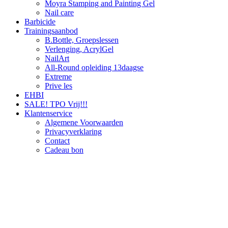
Moyra Stamping and Painting Gel
Nail care
Barbicide
Trainingsaanbod
B.Bottle, Groepslessen
Verlenging, AcrylGel
NailArt
All-Round opleiding 13daagse
Extreme
Prive les
EHBI
SALE! TPO Vrij!!!
Klantenservice
Algemene Voorwaarden
Privacyverklaring
Contact
Cadeau bon