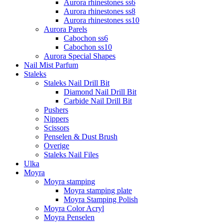
Aurora rhinestones ss6
Aurora rhinestones ss8
Aurora rhinestones ss10
Aurora Parels
Cabochon ss6
Cabochon ss10
Aurora Special Shapes
Nail Mist Parfum
Staleks
Staleks Nail Drill Bit
Diamond Nail Drill Bit
Carbide Nail Drill Bit
Pushers
Nippers
Scissors
Penselen & Dust Brush
Overige
Staleks Nail Files
Ulka
Moyra
Moyra stamping
Moyra stamping plate
Moyra Stamping Polish
Moyra Color Acryl
Moyra Penselen