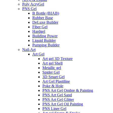
Poly AcryGel
PNS Gel
B Bottle (BIAB)
Rubber Base
DeLuxe Builder
Fiber Gel
Hardgel
Building Power
Liquid Builder
Pumping Builder
Nail-Art
Art Gel
Art gel 3D Texture
Art gel Shell
Metallic gel
Spider Gel
3D Smart Gel
Art Gel Plastiline
Poke & Hole
PNS Art Gel Ombre & Painting
PNS Art Gel Sand
PNS Art Gel Glitter
PNS Art Gel Oil Painting
PNS Liner Gel