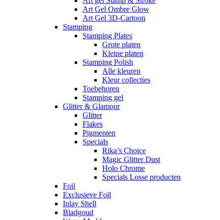
Art gel Stamp & Stroke
Art Gel Ombre Glow
Art Gel 3D-Cartoon
Stamping
Stamping Plates
Grote platen
Kleine platen
Stamping Polish
Alle kleuren
Kleur collecties
Toebehoren
Stamping gel
Glitter & Glamour
Glitter
Flakes
Pigmenten
Specials
Rika’s Choice
Magic Glitter Dust
Holo Chrome
Specials Losse producten
Foil
Exclusieve Foil
Inlay Shell
Bladgoud