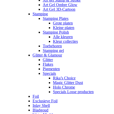
Art gel Stamp & Stroke
Art Gel Ombre Glow
Art Gel 3D-Cartoon
Stamping
Stamping Plates
Grote platen
Kleine platen
Stamping Polish
Alle kleuren
Kleur collecties
Toebehoren
Stamping gel
Glitter & Glamour
Glitter
Flakes
Pigmenten
Specials
Rika’s Choice
Magic Glitter Dust
Holo Chrome
Specials Losse producten
Foil
Exclusieve Foil
Inlay Shell
Bladgoud