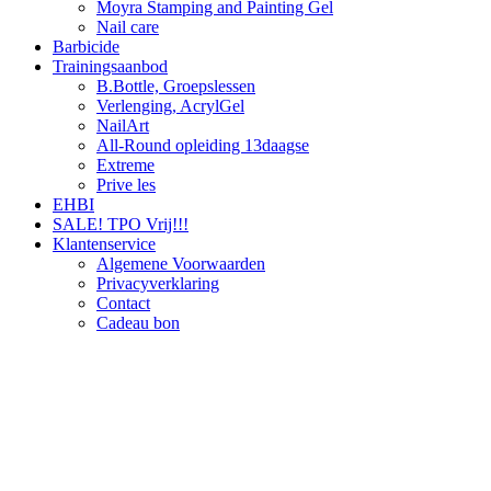
Moyra Stamping and Painting Gel
Nail care
Barbicide
Trainingsaanbod
B.Bottle, Groepslessen
Verlenging, AcrylGel
NailArt
All-Round opleiding 13daagse
Extreme
Prive les
EHBI
SALE! TPO Vrij!!!
Klantenservice
Algemene Voorwaarden
Privacyverklaring
Contact
Cadeau bon