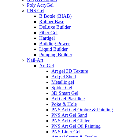
Poly AcryGel
PNS Gel
B Bottle (BIAB)
Rubber Base
DeLuxe Builder
Fiber Gel
Hardgel
Building Power
Liquid Builder
Pumping Builder
Nail-Art
Art Gel
Art gel 3D Texture
Art gel Shell
Metallic gel
Spider Gel
3D Smart Gel
Art Gel Plastiline
Poke & Hole
PNS Art Gel Ombre & Painting
PNS Art Gel Sand
PNS Art Gel Glitter
PNS Art Gel Oil Painting
PNS Liner Gel