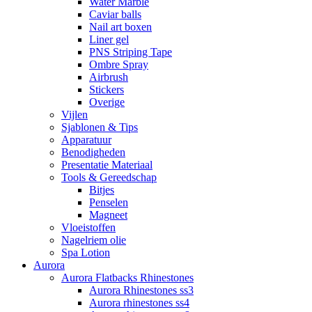
Water Marble
Caviar balls
Nail art boxen
Liner gel
PNS Striping Tape
Ombre Spray
Airbrush
Stickers
Overige
Vijlen
Sjablonen & Tips
Apparatuur
Benodigheden
Presentatie Materiaal
Tools & Gereedschap
Bitjes
Penselen
Magneet
Vloeistoffen
Nagelriem olie
Spa Lotion
Aurora
Aurora Flatbacks Rhinestones
Aurora Rhinestones ss3
Aurora rhinestones ss4