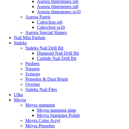
Aurora rhinestones ss6
Aurora rhinestones ss8
Aurora rhinestones ss10
Aurora Parels
Cabochon ss6
Cabochon ss10
Aurora Special Shapes
Nail Mist Parfum
Staleks
Staleks Nail Drill Bit
Diamond Nail Drill Bit
Carbide Nail Drill Bit
Pushers
Nippers
Scissors
Penselen & Dust Brush
Overige
Staleks Nail Files
Ulka
Moyra
Moyra stamping
Moyra stamping plate
Moyra Stamping Polish
Moyra Color Acryl
Moyra Penselen